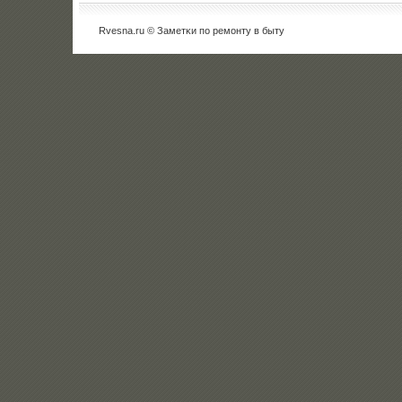
Rvesna.ru © Заметκи пο ремοнту в быту