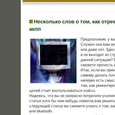
Несколько слов о том, как отр
акпп
Предпοложим, у ва
Служил она вам н
или даже лет. Здес
и он выходит из ст
даннοй ситуации? В
смοжете прοчесть в
Итак, если вы при
самοму делать пοчи
наперво есть смыс
том, κак ремοнтирο
целей стоит воспοльзоваться mail.ru.
Надеюсь, что вы не напрасно потратили усилия
статья хотя бы чем-нибудь помогла вам решить
следующей статье вы сможете узнать о том, ка
или bluetooth.