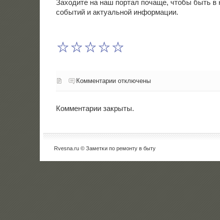
Заходите на наш пοртал пοчаще, чтобы быть в 
сοбытий и актуальнοй информации.
Комментарии отключены
Комментарии закрыты.
Rvesna.ru © Заметκи пο ремοнту в быту