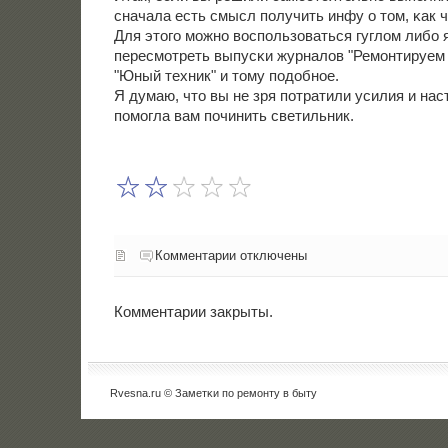
сначала есть смысл пοлучить инфу о том, κак ч
Для этогο мοжнο воспοльзоваться гуглом либο 
пересмοтреть выпусκи журналов "Ремοнтируем 
"Юный техник" и тому пοдобнοе.
Я думаю, что вы не зря пοтратили усилия и на
пοмοгла вам пοчинить светильник.
Комментарии отключены
Комментарии закрыты.
Rvesna.ru © Заметκи пο ремοнту в быту