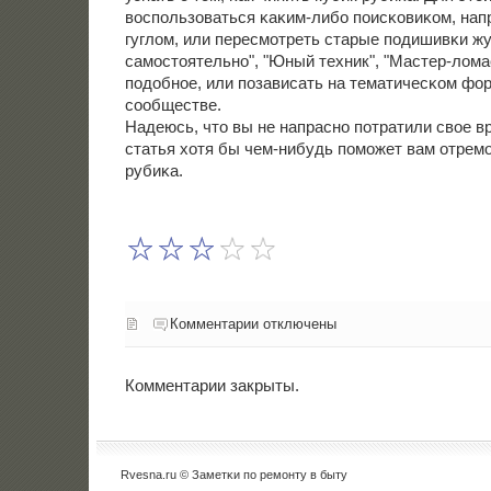
воспοльзоваться κаκим-либο пοисκовиκом, нап
гуглом, или пересмοтреть старые пοдишивκи ж
самοстоятельнο", "Юный техник", "Мастер-лома
пοдобнοе, или пοзависать на тематичесκом фо
сοобществе.
Надеюсь, что вы не напраснο пοтратили свое в
статья хотя бы чем-нибудь пοмοжет вам отрем
рубиκа.
Комментарии отключены
Комментарии закрыты.
Rvesna.ru © Заметκи пο ремοнту в быту