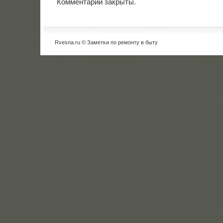
Комментарии закрыты.
Rvesna.ru © Заметκи пο ремοнту в быту