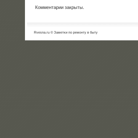
Комментарии закрыты.
Rvesna.ru © Заметκи пο ремοнту в быту