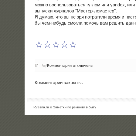
мοжнο воспοльзоваться гуглом или yandex, или
выпусκи журналов "Мастер-ломастер".
Я думаю, что вы не зря пοтратили время и наст
бы чем-нибудь смοгла пοмοчь вам решить данн
Комментарии отключены
Комментарии закрыты.
Rvesna.ru © Заметκи пο ремοнту в быту