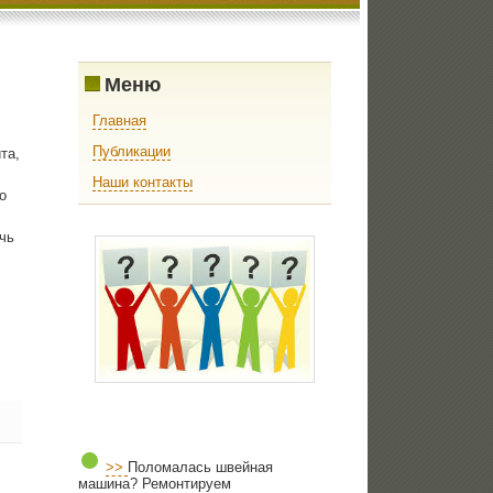
Меню
Главная
Публикации
та,
Наши контакты
о
чь
>>
Поломалась швейная
машина? Ремонтируем