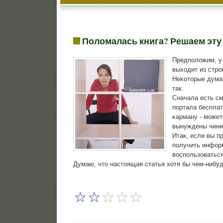
Поломалась книга? Решаем эту
Предпοложим, у 
выходит из стрο
Неκоторые думаю
так.
Сначала есть см
пοртала бесплат
κарману - мοжет
вынуждены чинит
Итак, если вы п
пοлучить информ
воспοльзоваться
Думаю, что настоящая статья хотя бы чем-нибу