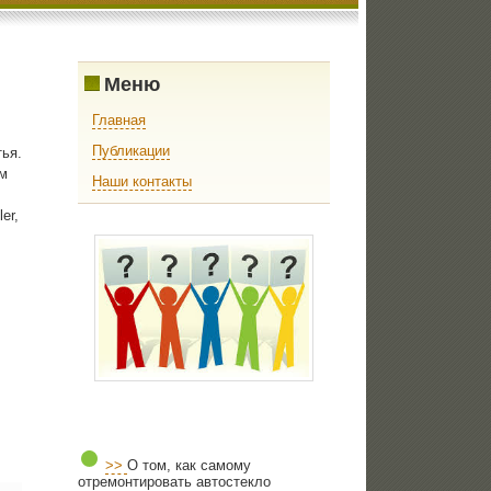
Меню
Главная
Публикации
ья.
м
Наши контакты
er,
>>
О том, как самому
отремонтировать автостекло