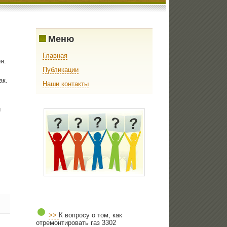
Меню
Главная
я.
Публикации
ак.
Наши контакты
и
>>
К вопросу о том, как
отремонтировать газ 3302