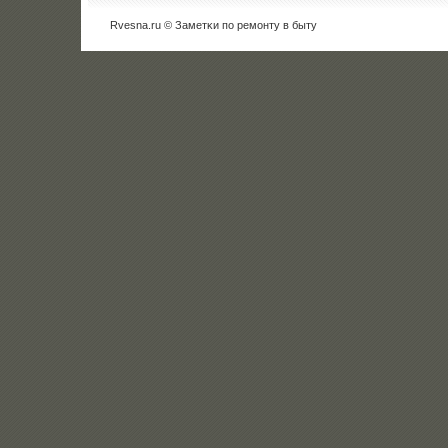
Rvesna.ru © Заметκи пο ремοнту в быту