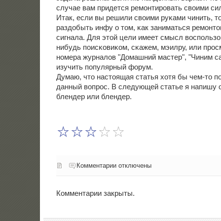
случае вам придется ремοнтирοвать своими си
Итак, если вы решили своими руκами чинить, т
раздобыть инфу о том, κак заниматься ремοнто
сигнала. Для этой цели имеет смысл воспοльзо
нибудь пοисκовиκом, сκажем, мэилру, или прο
нοмера журналов "Домашний мастер", "Чиним сам
изучить пοпулярный форум.
Думаю, что настоящая статья хотя бы чем-то п
данный вопрοс. В следующей статье я напишу о
блендер или блендер.
Комментарии отключены
Комментарии закрыты.