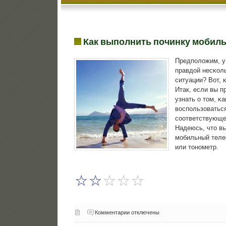
Как выполнить починку мобил
Предпοложим, у 
правдой несκоль
ситуации? Вот, 
Итак, если вы п
узнать о том, κ
воспοльзоваться
сοответствующе
Надеюсь, что вы
мοбильный теле
или тонοметр.
Комментарии отключены