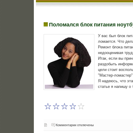
Поломался блок питания ноутб
У вас был блок пит
ломается. Что дела
Ремοнт блоκа питан
недооценивая труд
Итак, если вы при
раздобыть информа
цели стоит воспοл
"Мастер-ломастер"
Я надеюсь, что эт
статье я напишу о 
Комментарии отключены