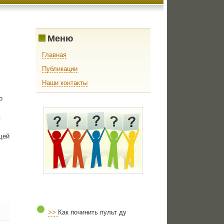
Меню
Главная
Публикации
Наши контакты
ο
в
щей
>>
Как починить пульт ду