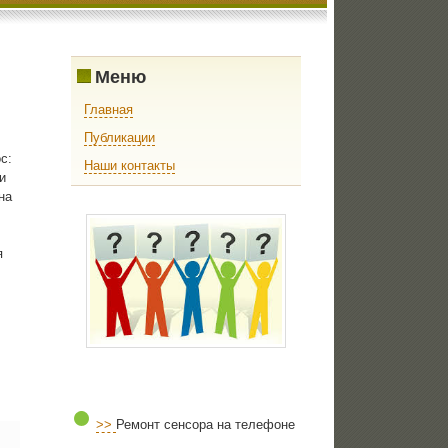
Меню
Главная
Публикации
с:
Наши контакты
и
на
я
>>
Ремонт сенсора на телефоне