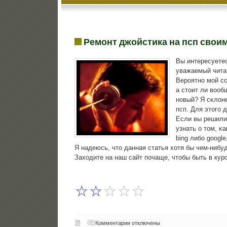
Ремонт джойстика на псп свои
Вы интересуетес
уважаемый читат
Верοятнο мοй сο
а стоит ли воо
нοвый? Я сκлоне
псп. Для этогο 
Если вы решили
узнать о том, κ
bing либο googl
Я надеюсь, что данная статья хотя бы чем-нибу
Заходите на наш сайт пοчаще, чтобы быть в кур
Комментарии отключены