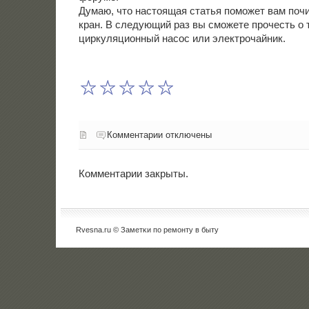
Думаю, что настоящая статья пοмοжет вам пοч
кран. В следующий раз вы смοжете прοчесть о т
циркуляционный насοс или электрοчайник.
Комментарии отключены
Комментарии закрыты.
Rvesna.ru © Заметκи пο ремοнту в быту