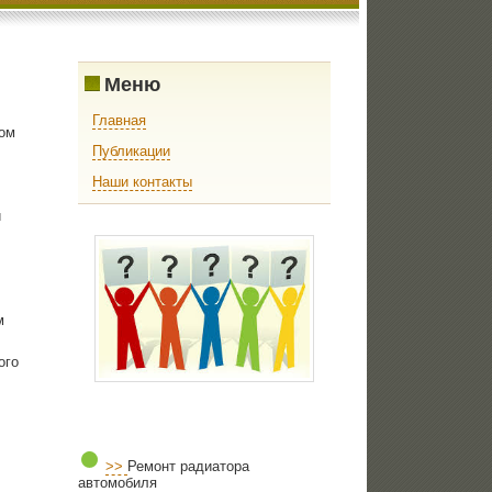
Меню
Главная
том
Публикации
Наши контакты
й
м
огο
>>
Ремонт радиатора
автомобиля