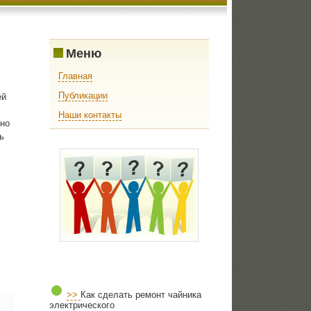
Меню
Главная
Публикации
ей
Наши контакты
ьнο
ь
>>
Как сделать ремонт чайника
электрического