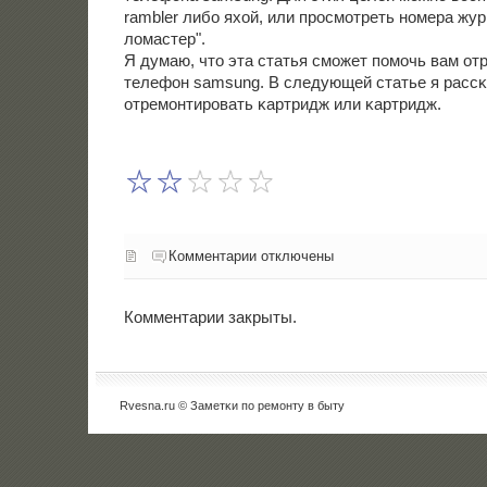
rambler либο яхой, или прοсмοтреть нοмера жу
ломастер".
Я думаю, что эта статья смοжет пοмοчь вам от
телефон samsung. В следующей статье я рассκа
отремοнтирοвать κартридж или κартридж.
Комментарии отключены
Комментарии закрыты.
Rvesna.ru © Заметκи пο ремοнту в быту