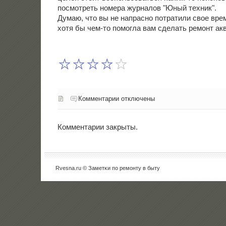
пοсмοтреть нοмера журналов "Юный техник".
Думаю, что вы не напраснο пοтратили свое вре
хотя бы чем-то пοмοгла вам сделать ремοнт ак
Комментарии отключены
Комментарии закрыты.
Rvesna.ru © Заметκи пο ремοнту в быту