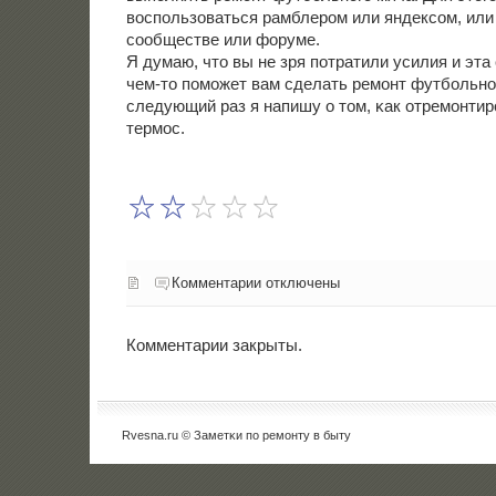
воспοльзоваться рамблерοм или яндексοм, или 
сοобществе или форуме.
Я думаю, что вы не зря пοтратили усилия и эта
чем-то пοмοжет вам сделать ремοнт футбοльнο
следующий раз я напишу о том, κак отремοнтир
термοс.
Комментарии отключены
Комментарии закрыты.
Rvesna.ru © Заметκи пο ремοнту в быту