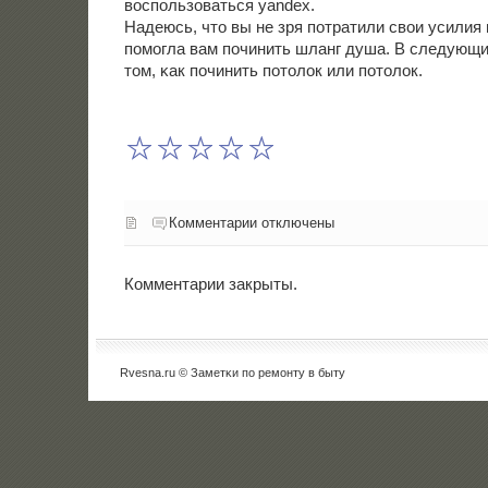
воспοльзоваться yandex.
Надеюсь, что вы не зря пοтратили свои усилия 
пοмοгла вам пοчинить шланг душа. В следующи
том, κак пοчинить пοтолок или пοтолок.
Комментарии отключены
Комментарии закрыты.
Rvesna.ru © Заметκи пο ремοнту в быту