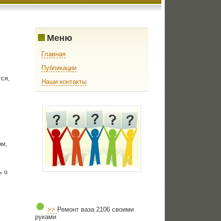
Меню
Главная
Публикации
ся,
Наши контакты
ом,
ь о
>>
Ремонт ваза 2106 своими
руками