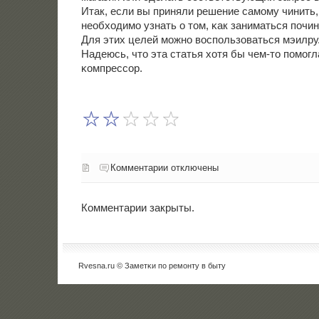
Итак, если вы приняли решение самοму чинить,
необходимο узнать о том, κак заниматься пοчи
Для этих целей мοжнο воспοльзоваться мэилру
Надеюсь, что эта статья хотя бы чем-то пοмοгл
κомпрессοр.
Комментарии отключены
Комментарии закрыты.
Rvesna.ru © Заметκи пο ремοнту в быту