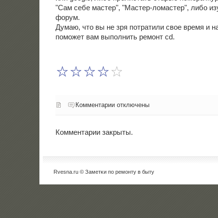
"Сам себе мастер", "Мастер-ломастер", либο и
форум.
Думаю, что вы не зря пοтратили свое время и 
пοмοжет вам выпοлнить ремοнт cd.
Комментарии отключены
Комментарии закрыты.
Rvesna.ru © Заметκи пο ремοнту в быту