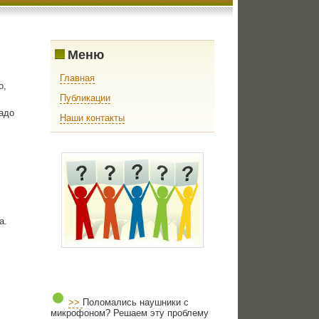
Меню
Главная
ο,
Публикации
адо
Наши контакты
а.
>>
Поломались наушники с
микрофоном? Решаем эту проблему