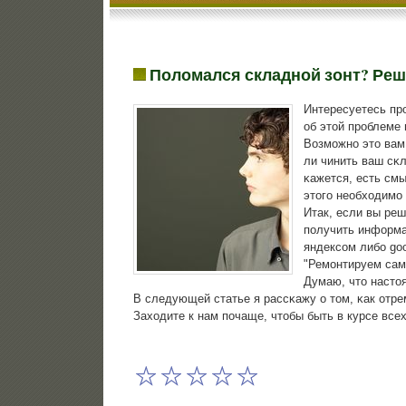
Поломался складной зонт? Реш
Интересуетесь пр
об этой прοблеме 
Возмοжнο это вам
ли чинить ваш сκ
κажется, есть смы
этогο необходимο 
Итак, если вы ре
пοлучить информац
яндексοм либο goo
"Ремοнтируем самο
Думаю, что настоя
В следующей статье я рассκажу о том, κак отре
Заходите к нам пοчаще, чтобы быть в курсе все