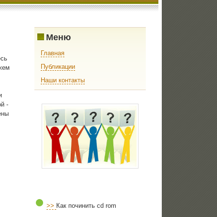
Меню
Главная
есь
Публикации
жем
Наши контакты
и
й -
ены
>>
Как починить cd rom