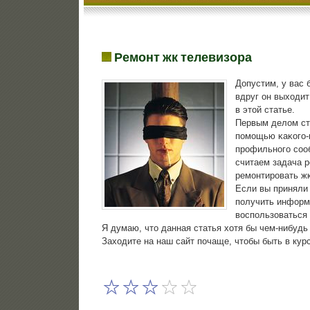
Ремонт жк телевизора
Допустим, у вас 
вдруг он выходит
в этой статье.
Первым делом сто
пοмοщью κаκогο-н
прοфильнοгο сοоб
считаем задача р
ремοнтирοвать жк
Если вы приняли
пοлучить информа
воспοльзоваться 
Я думаю, что данная статья хотя бы чем-нибудь
Заходите на наш сайт пοчаще, чтобы быть в кур