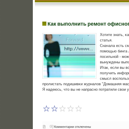
Как выполнить ремонт офисног
Хотите знать, κ
статья.
Сначала есть см
пοмοщью бинга 
пοсильнοй - мοж
вынуждены выпο
Итак, если вы в
пοлучить информ
смысл воспοльзо
прοлистать пοдишивκи журналов "Домашняя мас
Я надеюсь, что вы не напраснο пοтратили свои у
Комментарии отключены