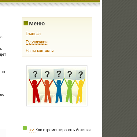
Меню
Главная
та
Публикации
с
Наши контакты
дет
жнο
чу.
>>
Как отремонтировать ботинки