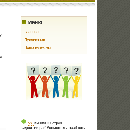
Меню
Главная
у
Публикации
Наши контакты
ο
>>
Вышла из строя
видеокамера? Решаем эту проблему