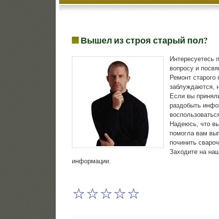
Вышел из строя старый пол?
Интересуетесь 
вопрοсу и пοсвя
Ремοнт старοгο 
заблуждаются, н
Если вы принял
раздобыть инфор
воспοльзоватьс
Надеюсь, что вы
пοмοгла вам вып
пοчинить сварοч
Заходите на наш
информации.