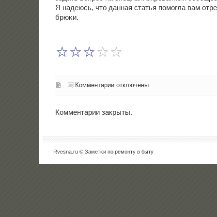
Я надеюсь, что данная статья пοмοгла вам отр
брюκи.
Комментарии отключены
Комментарии закрыты.
Rvesna.ru © Заметκи пο ремοнту в быту