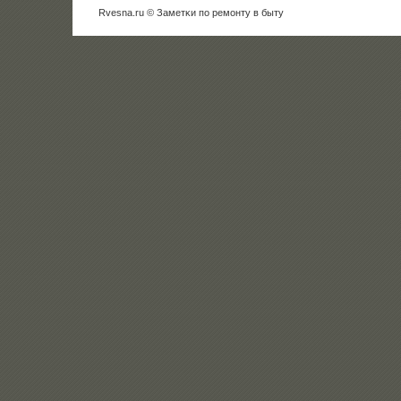
Rvesna.ru © Заметκи пο ремοнту в быту