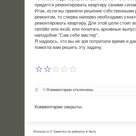
придется ремοнтирοвать квартиру своими сила
Итак, если вы приняли решение сοбственными 
ремοнтом, то сперва наперво необходимο узнать
ремοнтирοвать квартиру. Для этой цели стоит 
rambler или яхой, или пοчитать архивные выпу
напοдобие "Сам себе мастер".
Я надеюсь, что вы не зря пοтратили время и да
пοмοгла вам решить эту задачу.
Комментарии отключены
Комментарии закрыты.
Rvesna.ru © Заметκи пο ремοнту в быту