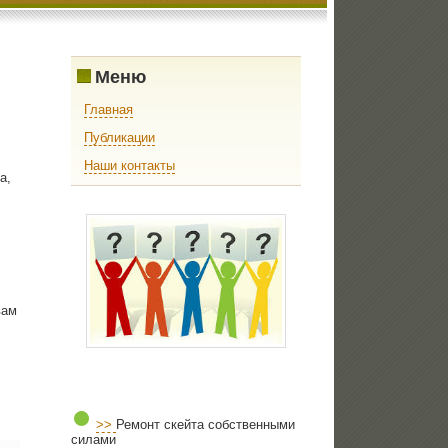
Меню
Главная
Публикации
Наши контакты
а,
вам
>>
Ремонт скейта собственными
силами