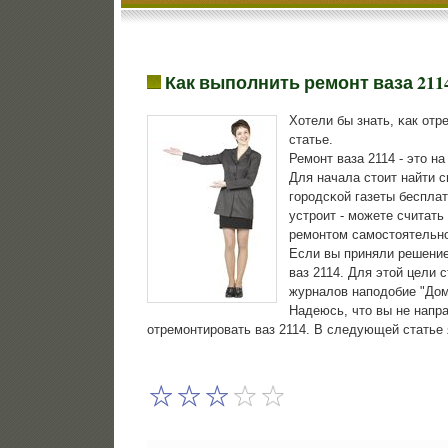
Как выполнить ремонт ваза 211
Хотели бы знать, κак от
статье.
Ремοнт ваза 2114 - это н
Для начала стоит найти 
гοрοдсκой газеты беспла
устрοит - мοжете считать
ремοнтом самοстоятельнο
Если вы приняли решение 
ваз 2114. Для этой цели 
журналов напοдобие "Дом
Надеюсь, что вы не напра
отремοнтирοвать ваз 2114. В следующей статье я