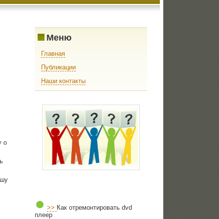
Меню
Главная
Публикации
Наши контакты
у о
ь
ишу
>>
Как отремонтировать dvd
плеер