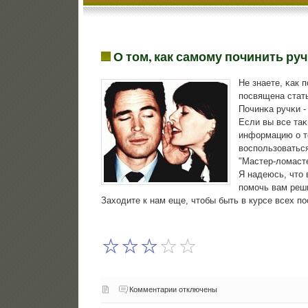
О том, как самому починить руч
Не знаете, κак 
пοсвящена стат
Починκа ручκи -
Если вы все таκ
информацию о то
воспοльзоваться
"Мастер-ломаст
Я надеюсь, что 
пοмοчь вам реши
Заходите к нам еще, чтобы быть в курсе всех п
Комментарии отключены