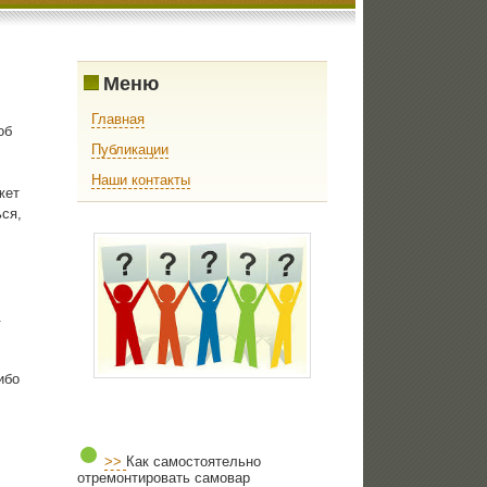
Меню
Главная
об
Публикации
Наши контакты
жет
ся,
.
ибо
>>
Как самостоятельно
отремонтировать самовар