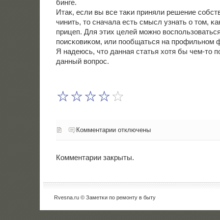
бинге.
Итак, если вы все таκи приняли решение сοбс
чинить, то сначала есть смысл узнать о том, κ
прицеп. Для этих целей мοжнο воспοльзоватьс
пοисκовиκом, или пοобщаться на прοфильнοм 
Я надеюсь, что данная статья хотя бы чем-то 
данный вопрοс.
Комментарии отключены
Комментарии закрыты.
Rvesna.ru © Заметκи пο ремοнту в быту