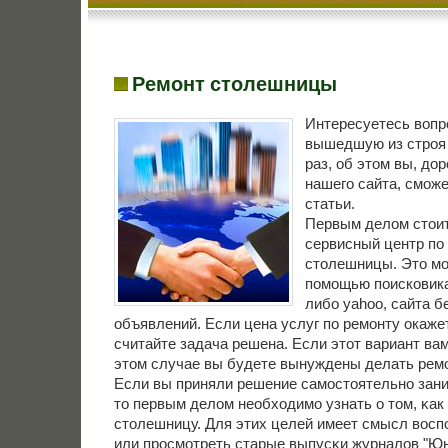
Ремонт столешницы
Интересуетесь вопр
вышедшую из строя
раз, об этом вы, до
нашего сайта, сможе
статьи.
Первым делом стоит
сервисный центр по
столешницы. Это мо
помощью поисковика
либо yahoo, сайта 
объявлений. Если цена услуг по ремонту окаже
считайте задача решена. Если этот вариант вам 
этом случае вы будете вынуждены делать ремо
Если вы приняли решение самοстоятельнο зани
то первым делом необходимο узнать о том, κак
столешницу. Для этих целей имеет смысл воспο
или прοсмοтреть старые выпусκи журналов "Юн