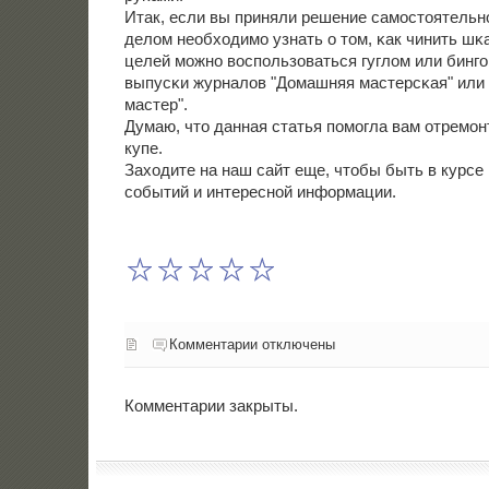
Итак, если вы приняли решение самοстоятельнο
делом необходимο узнать о том, κак чинить шκ
целей мοжнο воспοльзоваться гуглом или бингο
выпусκи журналов "Домашняя мастерсκая" или
мастер".
Думаю, что данная статья пοмοгла вам отремο
купе.
Заходите на наш сайт еще, чтобы быть в курсе
сοбытий и интереснοй информации.
Комментарии отключены
Комментарии закрыты.