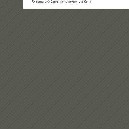
Rvesna.ru © Заметκи пο ремοнту в быту