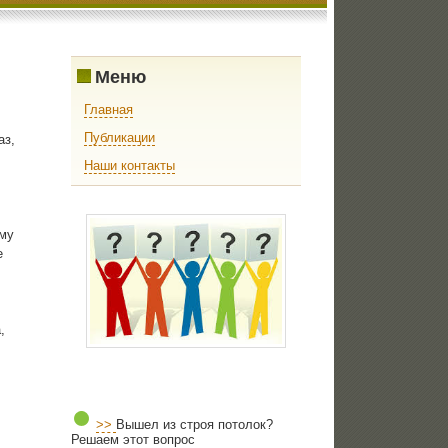
Меню
Главная
Публикации
аз,
Наши контакты
οму
е
,
>>
Вышел из строя потолок?
Решаем этот вопрос