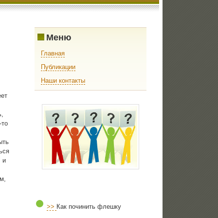
Меню
Главная
Публикации
Наши контакты
еет
ь,
-то
ыть
ься
 и
м,
>>
Как починить флешку