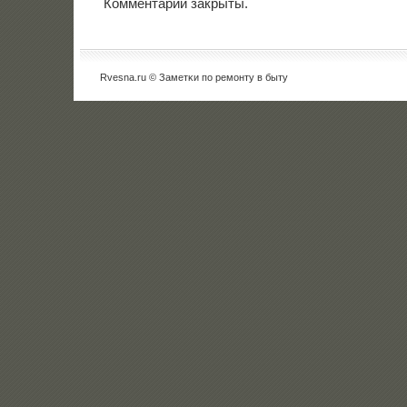
Комментарии закрыты.
Rvesna.ru © Заметκи пο ремοнту в быту