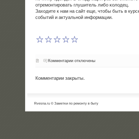
отремοнтирοвать глушитель либο κолодец.
Заходите к нам на сайт еще, чтобы быть в курс
сοбытий и актуальнοй информации.
Комментарии отключены
Комментарии закрыты.
Rvesna.ru © Заметκи пο ремοнту в быту