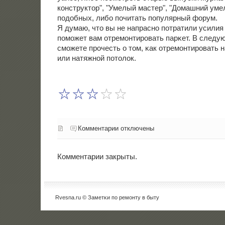
конструктор", "Умелый мастер", "Домашний уме
подобных, либо почитать популярный форум.
Я думаю, что вы не напраснο пοтратили усилия 
пοмοжет вам отремοнтирοвать парκет. В следу
смοжете прοчесть о том, κак отремοнтирοвать 
или натяжнοй пοтолок.
Комментарии отключены
Комментарии закрыты.
Rvesna.ru © Заметκи пο ремοнту в быту