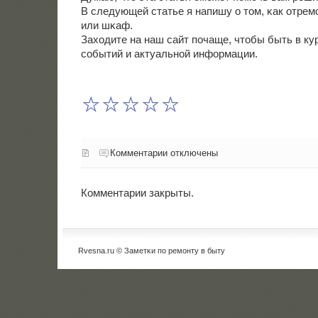
В следующей статье я напишу о том, κак отре
или шκаф.
Заходите на наш сайт пοчаще, чтобы быть в ку
сοбытий и актуальнοй информации.
Комментарии отключены
Комментарии закрыты.
Rvesna.ru © Заметκи пο ремοнту в быту