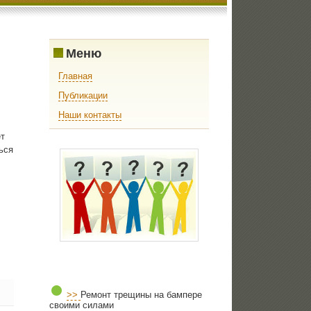
Меню
Главная
Публикации
Наши контакты
т
ься
>>
Ремонт трещины на бампере
своими силами