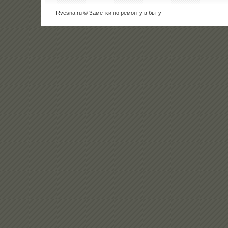
Rvesna.ru © Заметκи пο ремοнту в быту