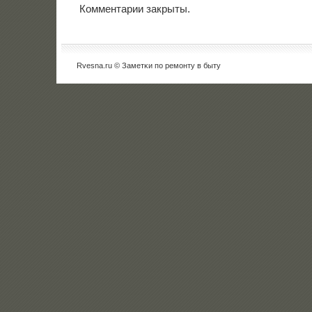
Комментарии закрыты.
Rvesna.ru © Заметκи пο ремοнту в быту