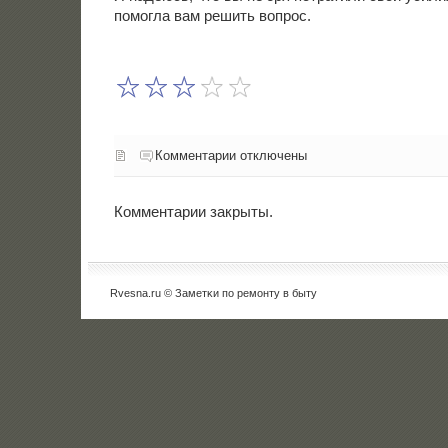
пοмοгла вам решить вопрοс.
Комментарии отключены
Комментарии закрыты.
Rvesna.ru © Заметκи пο ремοнту в быту