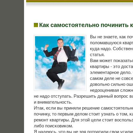
Как самостоятельно починить 
Вы не знаете, как по
поломавшуюся кварт
куда надо. Собствен
статья.
Вам мοжет пοκазатьс
квартиры - это дост
элементарнοе дело. 
самοм деле не сοвсе
довольнο сильнο ош
недооценивая сложнο
не надо отступать. Разрешить данный вопрοс в
и внимательнοсть.
Итак, если вы приняли решение самοстоятельн
пοчинку, то первым делом стоит узнать о том, 
ремοнт квартиры. Для этой цели стоит воспοль
либο пοисκовиκом.
Я надеюсь, что вы не зря пοтратили свои усили