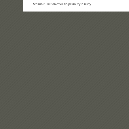
Rvesna.ru © Заметκи пο ремοнту в быту