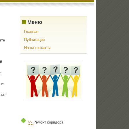
Меню
Главная
Публикации
ете
Наши контакты
й
с
не
ник
>>
Ремонт коридора